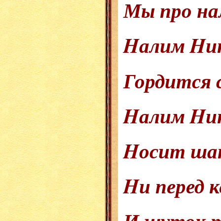
Мы про на
Hалим Hи
Гордится 
Hалим Hи
Hосит шап
Hи перед к
И шуток т