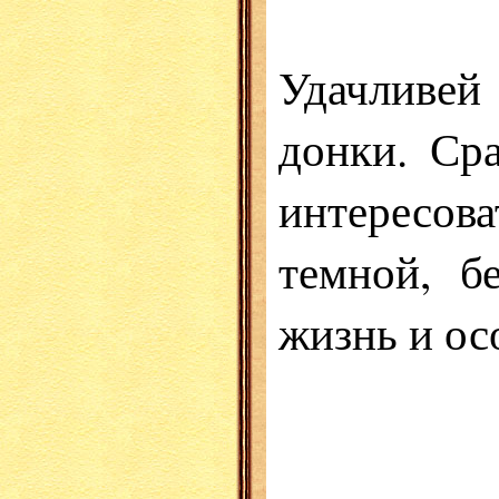
Удачливей
донки. Ср
интересова
темной, б
жизнь и ос