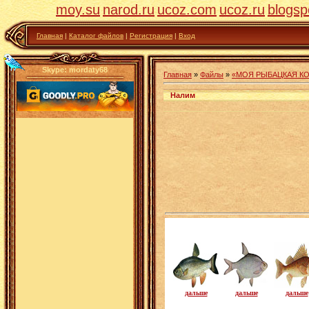
moy.su
narod.ru
ucoz.com
ucoz.ru
blogsp
Главная
|
Каталог файлов
|
Регистрация
|
Вход
Skype: mordaty68
Главная
»
Файлы
»
«МОЯ РЫБАЦКАЯ К
Налим
«ЗДОРОВЬЕ»
дальше
дальше
дальше
«МОЯ РЫБАЦКАЯ
КОЛЛЕКЦИЯ»