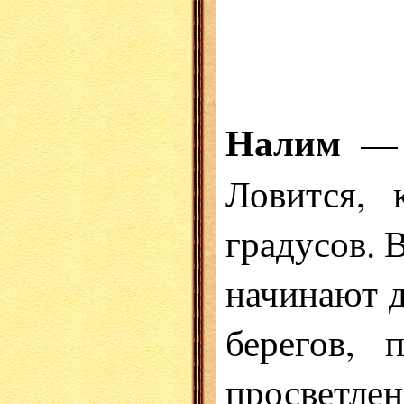
Налим
— х
Ловится, 
градусов. 
начинают
берегов, 
просветле