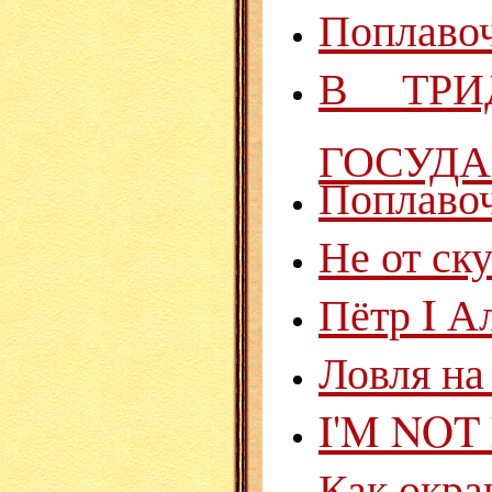
Поплавоч
В ТРИ
ГОСУДА
Поплаво
Не от ску
Пётр I Ал
Ловля на
I'M NO
Как окра