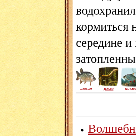
водохранил
кормиться 
середине и 
затопленны
дальше
дальше
дальш
Волшебни