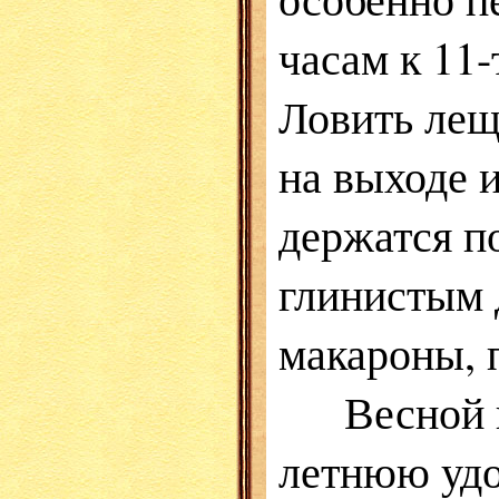
часам к 11-
Ловить лещ
на выходе 
держатся п
глинистым 
макароны, п
Весной и 
летнюю удо