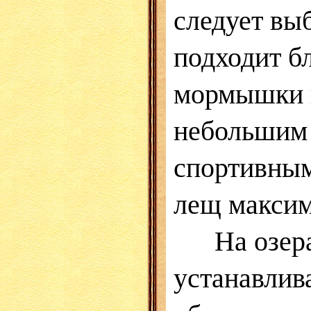
следует вы
подходит б
мормышки п
небольшим 
спортивным
лещ максим
На озерах 
устанавлива