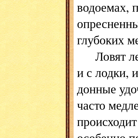
водоемах, 
опресненны
глубоких м
Ловят леща
и с лодки, 
донные удо
часто медл
происходит 
особенно пе