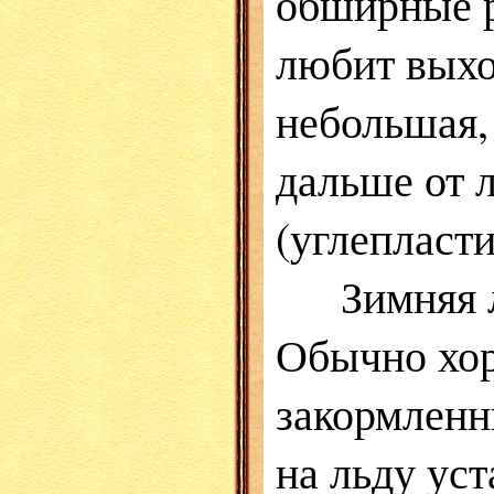
обширные р
любит выхо
небольшая,
дальше от л
(углепласт
Зимняя лов
Обычно хор
закормленн
на льду уст