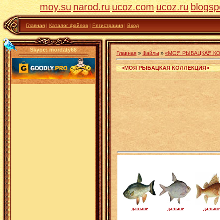
moy.su
narod.ru
ucoz.com
ucoz.ru
blogsp
Главная
|
Каталог файлов
|
Регистрация
|
Вход
Skype: mordaty68
Главная
»
Файлы
»
«МОЯ РЫБАЦКАЯ К
«МОЯ РЫБАЦКАЯ КОЛЛЕКЦИЯ»
дальше
дальше
дальше